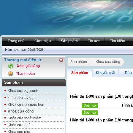
Trang chủ
Giới thiệu
Sản phẩm
Tin tức
Tìm kiếm
Hôm nay, ngày 09/08/2026
Thương mại điện tử
Sản phẩm
Khóa cửa cổng
Xem giỏ hàng
Sản phẩm
Khuyến mãi
Đấu 
Thanh toán
Sản phẩm
Khóa cửa đại sảnh
Hiển thị 1-0/0 sản phẩm (1/0 trang)
khóa cửa tay gạt
Khóa cửa tay nắm tròn
Hình 
Đặt mua
Khóa cửa cổng
Đặt mua
Khóa cửa thoát hiểm
Hiển thị 1-0/0 sản phẩm (1/0 trang)
Khóa cửa nhôm
Khóa con cóc