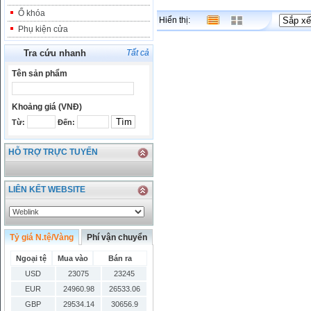
Ổ khóa
Hiển thị:
Phụ kiện cửa
Tra cứu nhanh
Tất cả
Tên sản phẩm
Khoảng giá (VNĐ)
Từ:
Đến:
HỖ TRỢ TRỰC TUYẾN
LIÊN KẾT WEBSITE
Tỷ giá N.tệ/Vàng
Phí vận chuyển
Ngoại tệ
Mua vào
Bán ra
USD
23075
23245
EUR
24960.98
26533.06
GBP
29534.14
30656.9